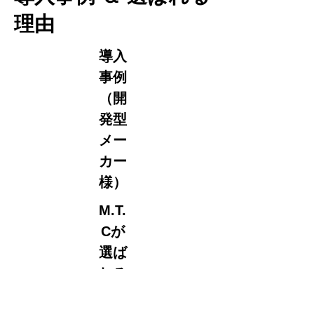
理由​​​​
導入
事例
（開
発型
メー
カー
様）
M.T.
Cが
選ば
れる
理由