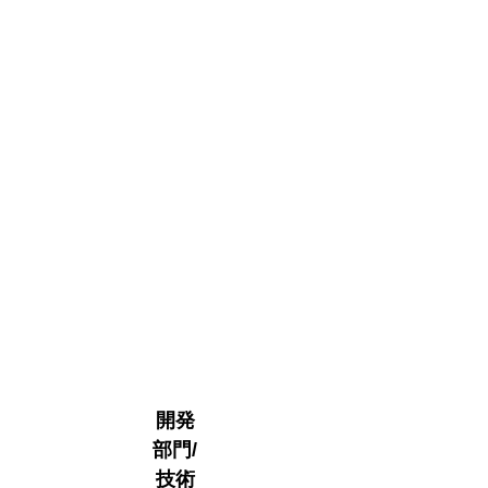
「M
EMS
ファ
ブハ
ブ」
ME
MS
加工
​パー
トナ
ーA
開発
部門/
技術