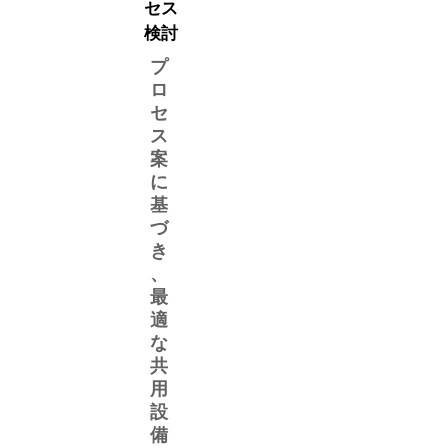
セス
検討
​プ
ロ
セ
ス
案
に
基
づ
き
、
最
適
な
共
用
設
備