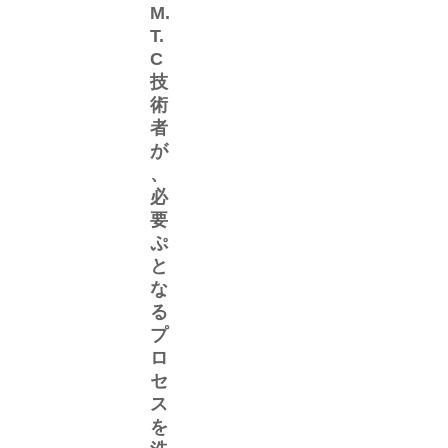
M.
T.
C
技
術
者
が
、
必
要
ぷ
と
な
る
プ
ロ
セ
ス
を