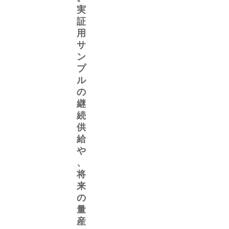
実
証
用
サ
ン
プ
ル
の
継
続
供
給
や
、
将
来
の
量
産