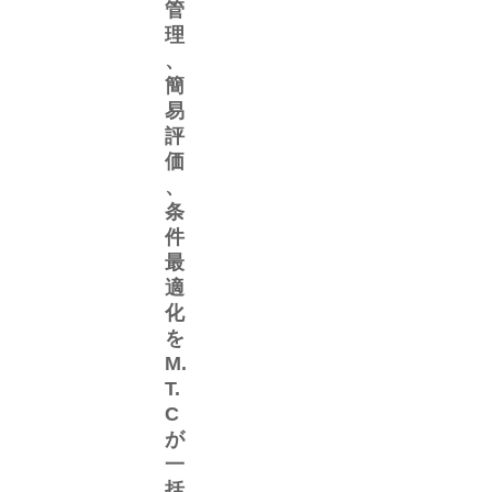
管
理
、
簡
易
評
価
、
条
件
最
適
化
を
M.
T.
C
が
一
括