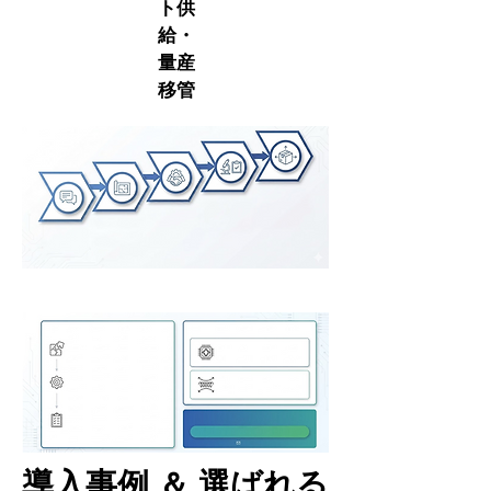
ト供
給・
量産
移管
​​導入事例 ＆ 選ばれる