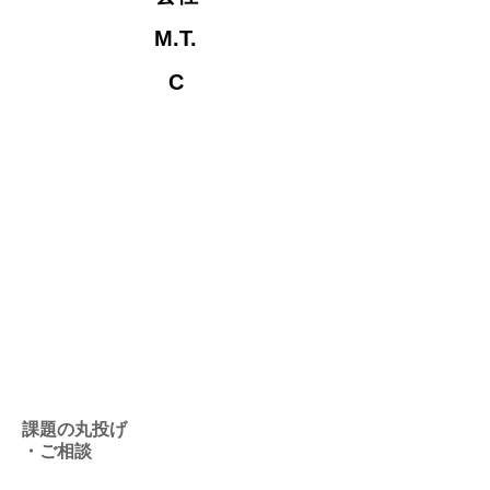
M.T.
C
共用
試作
施設
お
客
様
課題の丸投げ
・ご相談