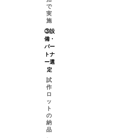
で
実
施
③設
備・
パー
トナ
ー選
定
​試
作
ロ
ッ
ト
の
納
品
。