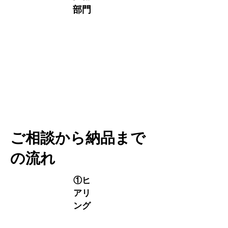
部門
（窓口一本化・進捗管理・品質保証）
特殊
加工
​パー
トナ
ーB
ご相談から納品まで
の流れ
①ヒ
アリ
ング