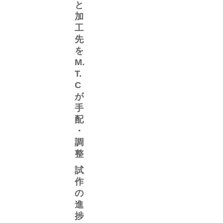
と
加
工
先
を
M.
T.
C
が
手
配
・
調
整
​試
作
の
進
捗