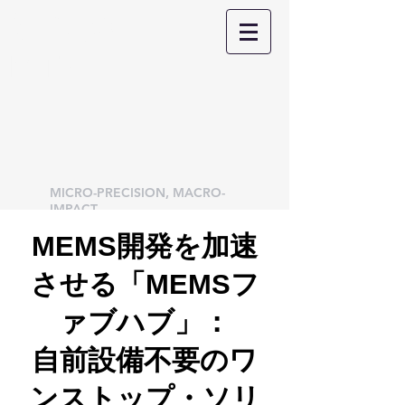
株式会社
M.T.C
MICRO-PRECISION, MACRO-
IMPACT
MEMS開発を加速
させる「MEMSフ
ァブハブ」：
自前設備不要のワ
ンストップ・ソリ