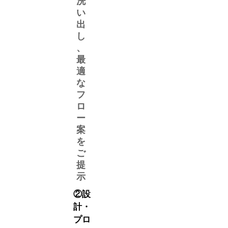
洗
い
出
し
、
最
適
な
フ
ロ
ー
案
を
ご
提
示
②設
計・
プロ