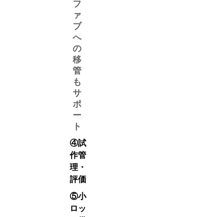
フ
ァ
ブ
へ
の
移
管
も
サ
ポ
ー
ト
④試
作管
理・
評価
⑤小
ロッ